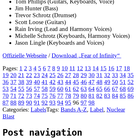
Tom Phillips (Guitars, Keyboards, Voice)
Jim Hunter (Bass)
Trevor Schrotz (Drumset)
Scott Loose (Guitars)
Rain Irving (Lead and Harmony Voices)
Michelle Schrotz (Keyboards, Harmony Voices)
Jason Lingle (Keyboards and Voices)
Offizielle Webseite
/
Download „Fear of Infinity“
Pages:
1
2
3
4
5
6
7
8
9
10
11
12
13
14
15
16
17
18
19
20
21
22
23
24
25
26
27
28
29
30
31
32
33
34
35
36
37
38
39
40
41
42
43
44
45
46
47
48
49
50
51
52
53
54
55
56
57
58
59
60
61
62
63
64
65
66
67
68
69
70
71
72
73
74
75
76
77
78
79
80
81
82
83
84
85
86
87
88
89
90
91
92
93
94
95
96
97
98
Categories:
Labels
Tags:
Bands A-Z
,
Label
,
Nuclear
Blast
Post navigation