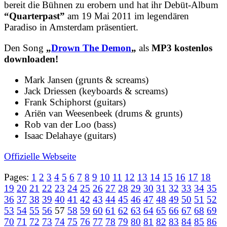
bereit die Bühnen zu erobern und hat ihr Debüt-Album
“Quarterpast”
am 19 Mai 2011 im legendären
Paradiso in Amsterdam präsentiert.
Den Song
„
Drown The Demon
„
als
MP3 kostenlos
downloaden!
Mark Jansen (grunts & screams)
Jack Driessen (keyboards & screams)
Frank Schiphorst (guitars)
Ariën van Weesenbeek (drums & grunts)
Rob van der Loo (bass)
Isaac Delahaye (guitars)
Offizielle Webseite
Pages:
1
2
3
4
5
6
7
8
9
10
11
12
13
14
15
16
17
18
19
20
21
22
23
24
25
26
27
28
29
30
31
32
33
34
35
36
37
38
39
40
41
42
43
44
45
46
47
48
49
50
51
52
53
54
55
56
57
58
59
60
61
62
63
64
65
66
67
68
69
70
71
72
73
74
75
76
77
78
79
80
81
82
83
84
85
86