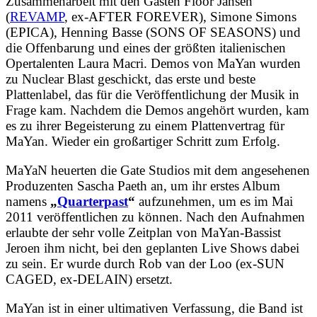
Zusammenarbeit mit den Gästen Floor Jansen
(
REVAMP
, ex-AFTER FOREVER), Simone Simons
(EPICA), Henning Basse (SONS OF SEASONS) und
die Offenbarung und eines der größten italienischen
Opertalenten Laura Macri. Demos von MaYan wurden
zu Nuclear Blast geschickt, das erste und beste
Plattenlabel, das für die Veröffentlichung der Musik in
Frage kam. Nachdem die Demos angehört wurden, kam
es zu ihrer Begeisterung zu einem Plattenvertrag für
MaYan. Wieder ein großartiger Schritt zum Erfolg.
MaYaN heuerten die Gate Studios mit dem angesehenen
Produzenten Sascha Paeth an, um ihr erstes Album
namens
„
Quarterpast
“
aufzunehmen, um es im Mai
2011 veröffentlichen zu können. Nach den Aufnahmen
erlaubte der sehr volle Zeitplan von MaYan-Bassist
Jeroen ihm nicht, bei den geplanten Live Shows dabei
zu sein. Er wurde durch Rob van der Loo (ex-SUN
CAGED, ex-DELAIN) ersetzt.
MaYan ist in einer ultimativen Verfassung, die Band ist