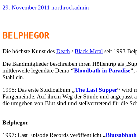
29. November 2011
northrockadmin
BELPHEGOR
Die höchste Kunst des
Death
/
Black Metal
seit 1993 Belp
Die Bandmitglieder beschreiben ihren Höllentrip als „Su
mittlerweile legendäre Demo
“
Bloodbath in Paradise
”
,
Stahl ein.
1995: Das erste Studioalbum
„
The Last Supper
“
wird m
Fangemeinde. Auf ihrem Weg der Sünde und angepasst an i
die umgeben von Blut sind und stellvertretend für die S
Belphegor
1997: Last Episode Records veröffentlicht
„
Blutsabbath