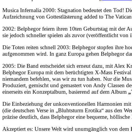
Musica Infernalia 2000: Stagnation bedeutet den Tod! D
Aufzeichnung von Gottestlästerung added to The Vatican
2002: Belphegor feiern ihren 10ten Geburtstag mit der 
sie jedoch schneller spielen als zuvor (veröffentlicht von
Die Toten reiten schnell 2003: Belphegor stopfen ihre ho
aufgenommen wird. In ganz Europa gehen Belphegor dan
2005: Die Band entscheidet sich erneut dazu, mit Alex Kru
Belphegor Europa mit dem berüchtigten X-Mass Festival 
niemandem befehlen, was wir zu tun haben. Nur die Musi
Produziert, gemischt und gemastert von Andy Classen des
einerseits ein Konzeptalbum, basierend auf dem Album
„
Die Einbeziehung der unkonventionellen Harmonien mit
(die deutschen Verse in „Bluhtsturm Erotika“ aus den W
präzise deutlich, dass Belphegor eine bequeme, höllisch
Akzeptiert es: Unsere Welt wird unumgänglich von dem 