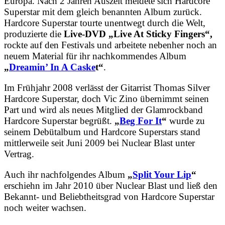
Europa. Nach 2 Jahren Auszeit meldete sich Hardcore
Superstar mit dem gleich benannten Album zurück.
Hardcore Superstar tourte unentwegt durch die Welt,
produzierte die
Live-DVD „Live At Sticky Fingers“,
rockte auf den Festivals und arbeitete nebenher noch an
neuem Material für ihr nachkommendes Album
„
Dreamin’ In A Caske
t“
.
Im Frühjahr 2008 verlässt der Gitarrist Thomas Silver
Hardcore Superstar, doch Vic Zino übernimmt seinen
Part und wird als neues Mitglied der Glamrockband
Hardcore Superstar begrüßt.
„
Beg For It
“
wurde zu
seinem Debütalbum und Hardcore Superstars stand
mittlerweile seit Juni 2009 bei Nuclear Blast unter
Vertrag.
Auch ihr nachfolgendes Album
„
Split Your Lip
“
erschiehn im Jahr 2010 über Nuclear Blast und ließ den
Bekannt- und Beliebtheitsgrad von Hardcore Superstar
noch weiter wachsen.