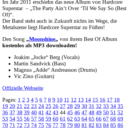
Im Jahr 2011 erschiehn das neue Album von Hardcore
Superstar – „The Party Ain’t Over ‘Til We Say So (Best
Of)“.
Der Band steht auch in Zukunft nichts im Wege, die
Metalszene liegt Hardcore Superstar zu Füßen!
Den Song
„
Moonshine
„
von ihrem Best Of Album
kostenlos als MP3 downloaden!
Joakim „Jocke“ Berg (Vocals)
Martin Sandvick (Bass)
Magnus „Adde“ Andreasson (Drums)
Vic Zino (Guitars)
Offizielle Webseite
Pages:
1
2
3
4
5
6
7
8
9
10
11
12
13
14
15
16
17
18
19
20
21
22
23
24
25
26
27
28
29
30
31
32
33
34
35
36
37
38
39
40
41
42
43
44
45
46
47
48
49
50
51
52
53
54
55
56
57
58
59
60
61
62
63
64
65
66
67
68
69
70
71
72
73
74
75
76
77
78
79
80
81
82
83
84
85
86