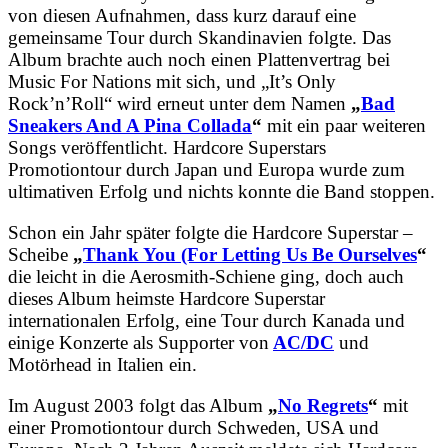
von diesen Aufnahmen, dass kurz darauf eine
gemeinsame Tour durch Skandinavien folgte. Das
Album brachte auch noch einen Plattenvertrag bei
Music For Nations mit sich, und „It’s Only
Rock’n’Roll“ wird erneut unter dem Namen
„
Bad
Sneakers And A Pina Collada
“
mit ein paar weiteren
Songs veröffentlicht. Hardcore Superstars
Promotiontour durch Japan und Europa wurde zum
ultimativen Erfolg und nichts konnte die Band stoppen.
Schon ein Jahr später folgte die Hardcore Superstar –
Scheibe
„
Thank You (For Letting Us Be Ourselves
“
die leicht in die Aerosmith-Schiene ging, doch auch
dieses Album heimste Hardcore Superstar
internationalen Erfolg, eine Tour durch Kanada und
einige Konzerte als Supporter von
AC/DC
und
Motörhead in Italien ein.
Im August 2003 folgt das Album
„
No Regrets
“
mit
einer Promotiontour durch Schweden, USA und