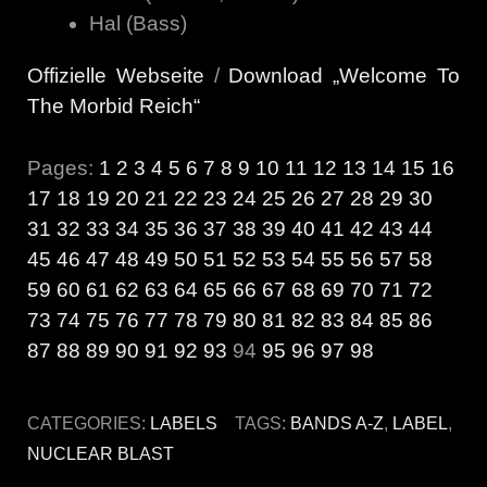
Hal (Bass)
Offizielle Webseite
/
Download „Welcome To
The Morbid Reich“
Pages:
1
2
3
4
5
6
7
8
9
10
11
12
13
14
15
16
17
18
19
20
21
22
23
24
25
26
27
28
29
30
31
32
33
34
35
36
37
38
39
40
41
42
43
44
45
46
47
48
49
50
51
52
53
54
55
56
57
58
59
60
61
62
63
64
65
66
67
68
69
70
71
72
73
74
75
76
77
78
79
80
81
82
83
84
85
86
87
88
89
90
91
92
93
94
95
96
97
98
CATEGORIES:
LABELS
TAGS:
BANDS A-Z
,
LABEL
,
NUCLEAR BLAST