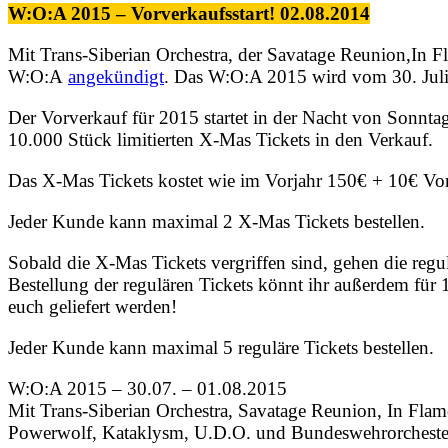
W:O:A 2015 – Vorverkaufsstart! 02.08.2014
Mit Trans-Siberian Orchestra, der Savatage Reunion,In F
W:O:A
angekündigt
. Das W:O:A 2015 wird vom 30. Juli b
Der Vorverkauf für 2015 startet in der Nacht von Sonnta
10.000 Stück limitierten X-Mas Tickets in den Verkauf.
Das X-Mas Tickets kostet wie im Vorjahr 150€ + 10€ Vo
Jeder Kunde kann maximal 2 X-Mas Tickets bestellen.
Sobald die X-Mas Tickets vergriffen sind, gehen die regu
Bestellung der regulären Tickets könnt ihr außerdem für
euch geliefert werden!
Jeder Kunde kann maximal 5 reguläre Tickets bestellen.
W:O:A 2015 – 30.07. – 01.08.2015
Mit Trans-Siberian Orchestra, Savatage Reunion, In Fl
Powerwolf, Kataklysm, U.D.O. und Bundeswehrorchester,