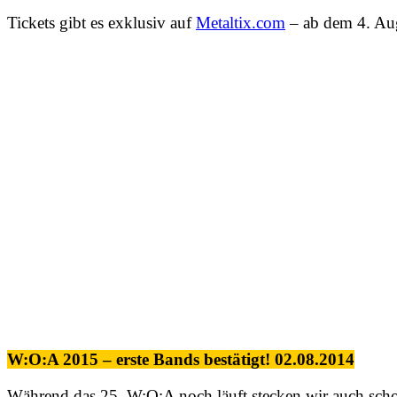
Tickets gibt es exklusiv auf
Metaltix.com
– ab dem 4. Au
W:O:A 2015 – erste Bands bestätigt! 02.08.2014
Während das 25. W:O:A noch läuft stecken wir auch scho