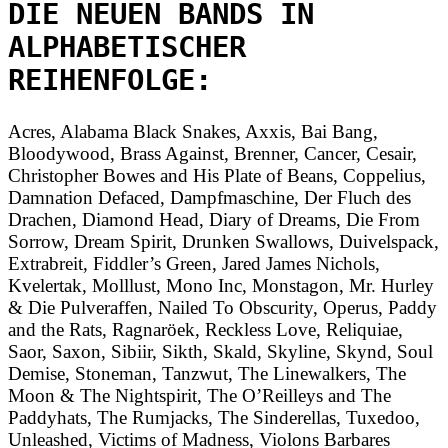
DIE NEUEN BANDS IN
ALPHABETISCHER
REIHENFOLGE:
Acres, Alabama Black Snakes, Axxis, Bai Bang,
Bloodywood, Brass Against, Brenner, Cancer, Cesair,
Christopher Bowes and His Plate of Beans, Coppelius,
Damnation Defaced, Dampfmaschine, Der Fluch des
Drachen, Diamond Head, Diary of Dreams, Die From
Sorrow, Dream Spirit, Drunken Swallows, Duivelspack,
Extrabreit, Fiddler’s Green, Jared James Nichols,
Kvelertak, Molllust, Mono Inc, Monstagon, Mr. Hurley
& Die Pulveraffen, Nailed To Obscurity, Operus, Paddy
and the Rats, Ragnaröek, Reckless Love, Reliquiae,
Saor, Saxon, Sibiir, Sikth, Skald, Skyline, Skynd, Soul
Demise, Stoneman, Tanzwut, The Linewalkers, The
Moon & The Nightspirit, The O’Reilleys and The
Paddyhats, The Rumjacks, The Sinderellas, Tuxedoo,
Unleashed, Victims of Madness, Violons Barbares