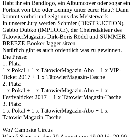
Habt ihr ein Bandlogo, ein Albumcover oder sogar ein
Portrait von Dio oder Lemmy unter eurer Haut? Dann
kommt vorbei und zeigt uns das Meisterwerk.
In unserer Jury werden Schmier (DESTRUCTION),
Gabbo Dubko (IMPLORE), der Chefredakteur des
TätowierMagazins Dirk-Boris Rödel und SUMMER
BREEZE-Booker Jagger sitzen.
Natürlich gibt es auch ordentlich was zu gewinnen.
Die Preise:
1. Platz:
1 x Pokal + 1 x TätowierMagazin-Abo + 1 x VIP-
Ticket 2017 + 1 x TätowierMagazin-Tasche
2. Platz:
1 x Pokal + 1 x TätowierMagazin-Abo + 1 x
Festivalticket 2017 + 1 x TätowierMagazin-Tasche
3. Platz:
1 x Pokal + 1 x TätowierMagazin-Abo + 1 x
TätowierMagazin-Tasche
Wo? Campsite Circus
Wann? Samstag, den 20.August von 19.00 bis 20.00