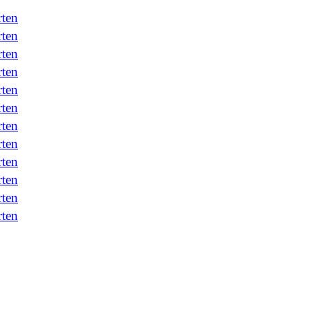
rten
rten
rten
rten
rten
rten
rten
rten
rten
rten
rten
rten