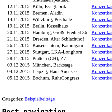
12.11.2015
Köln, Essigfabrik
Konzertka
13.11.2015
Bremen, Aladin
Konzertka
14.11.2015
Würzburg, Posthalle
Konzertka
19.11.2015
Berlin, Kesselhaus
Konzertka
20.11.2015
Hamburg, Große Freiheit 36
Konzertka
21.11.2015
Dresden, Alter Schlachthof
Konzertka
26.11.2015
Kaiserslautern, Kammgarn
Konzertka
27.11.2015
Stuttgart, LKA-Longhorn
Konzertka
28.11.2015
Pratteln (CH), Z7
Konzertka
03.12.2015
München, Backstage
Konzertka
04.12.2015
Leipzig, Haus Auensee
Konzertka
05.12.2015
Bochum, RuhrCongress
Konzertka
Categories:
Beispielbeiträge
Post navigation