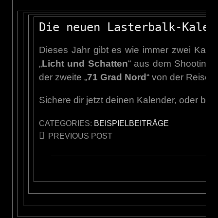
Die neuen Lasterbalk-Kalen
Dieses Jahr gibt es wie immer zwei Kalen
„
Licht und Schatten
“ aus dem Shooting 
der zweite „
71 Grad Nord
“ von der Reise
Sichere dir jetzt deinen Kalender, oder bei
CATEGORIES:
BEISPIELBEITRÄGE
Post
PREVIOUS POST
navigation
F