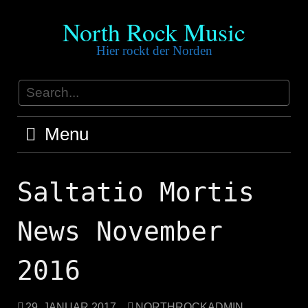
Skip
North Rock Music
to
content
Hier rockt der Norden
Menu
Saltatio Mortis
News November
2016
29. JANUAR 2017
NORTHROCKADMIN