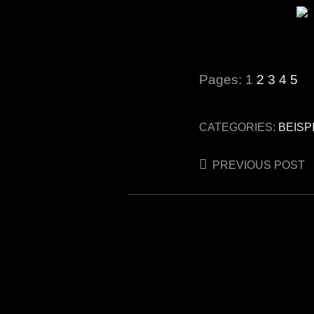
Pages:
1
2
3
4
5
CATEGORIES:
BEISP
Post
PREVIOUS POST
navigation