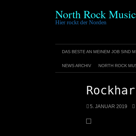
Skip
North Rock Music
to
content
Hier rockt der Norden
DAS BESTE AN MEINEM JOB SIND
NEWS ARCHIV
NORTH ROCK MU
Rockhar
5. JANUAR 2019