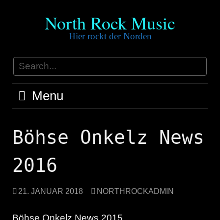
Skip
North Rock Music
to
content
Hier rockt der Norden
Menu
Böhse Onkelz News
2016
21. JANUAR 2018
NORTHROCKADMIN
Böhse Onkelz News 2015