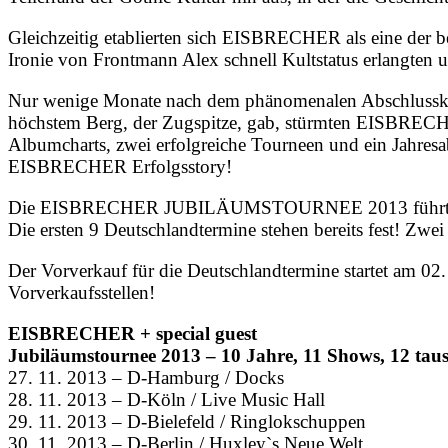
Gleichzeitig etablierten sich EISBRECHER als eine der b
Ironie von Frontmann Alex schnell Kultstatus erlangten u
Nur wenige Monate nach dem phänomenalen Abschlusskonz
höchstem Berg, der Zugspitze, gab, stürmten EISBRECHE
Albumcharts, zwei erfolgreiche Tourneen und ein Jahres
EISBRECHER Erfolgsstory!
Die EISBRECHER JUBILÄUMSTOURNEE 2013 führt du
Die ersten 9 Deutschlandtermine stehen bereits fest! Z
Der Vorverkauf für die Deutschlandtermine startet am 02
Vorverkaufsstellen!
EISBRECHER + special guest
Jubiläumstournee 2013 – 10 Jahre, 11 Shows, 12 tau
27. 11. 2013 – D-Hamburg / Docks
28. 11. 2013 – D-Köln / Live Music Hall
29. 11. 2013 – D-Bielefeld / Ringlokschuppen
30. 11. 2013 – D-Berlin / Huxley`s Neue Welt